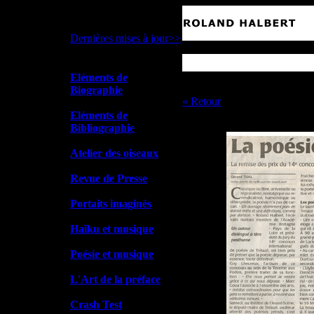
Dernières mises à jour>>
Eléments de
Le Courrier de l'Ouest
, 26 j
Biographie
« Retour
Eléments de
Bibliographie
Atelier des oiseaux
Revue de Presse
Portaits imaginés
Haïku et musique
Poésie et musique
L'Art de la préface
Crash Test