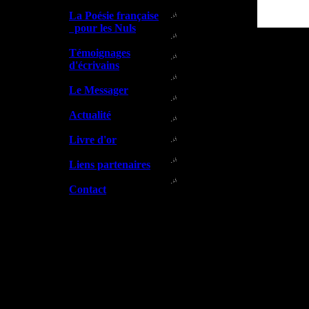
La Poésie française
pour les Nuls
Témoignages
d'écrivains
Le Messager
Actualité
Livre d'or
Liens partenaires
Contact
Tous droits de reproduction et de
Conception et Réali